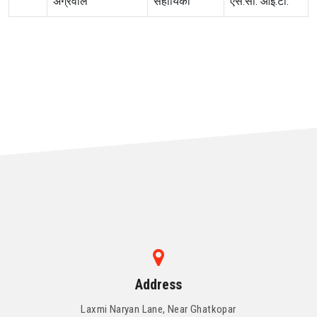
अग्रवाल
सहायिका
एस.सी. आई.टी.
Address
Laxmi Naryan Lane, Near Ghatkopar