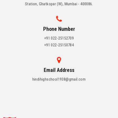
Station, Ghatkopar (W), Mumbai - 400086.
Phone Number
+91 022-25152709
+91 022-25150784
Email Address
hindihighschool1938@gmail.com