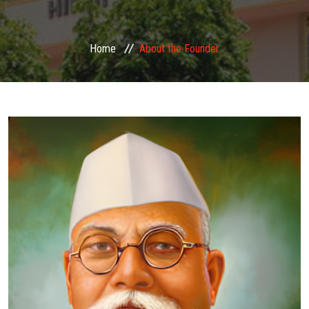
GALLERY
Home
About the Founder
EVENTS
FACILITIES
N.C.C.
ALUMNI
CONTACT