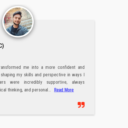
सतेन्द्र सुभाष 
Experience:
ed me into a more confident and
HHS extra class
my skills and perspective in ways I
experience to m
 incredibly supportive, always
teachers (esp N
ing, and personal...
Read More
teachers, would 