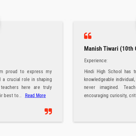
Manish Tiwari (10th C)
Experience:
 to express my
Hindi High School has transform
l role in shaping
knowledgeable individual, shaping 
here are truly
never imagined. Teachers were
..
Read More
encouraging curiosity, critical think