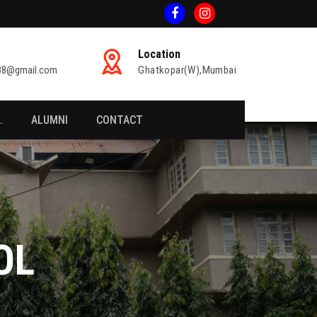
Location
938@gmail.com
Ghatkopar(W),Mumbai
.
ALUMNI
CONTACT
OL