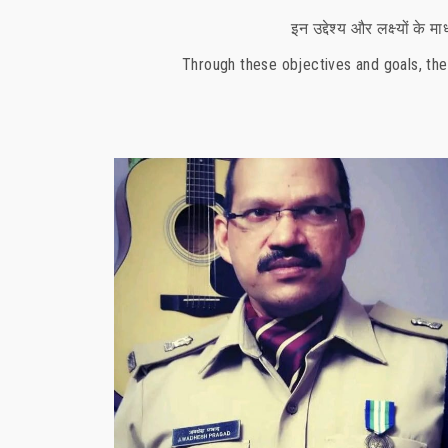
इन उद्देश्य और लक्ष्यों के 
Through these objectives and goals, the
Awadhesh Prasad
Year Of Passing: 1995
u Dhabi
Work Profile: Deputy Commandant(CISF)