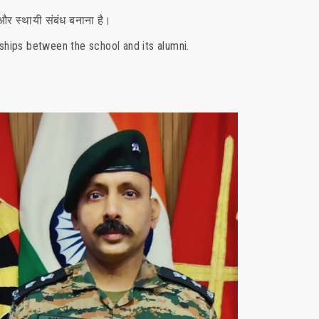
तर और स्थायी संबंध बनाना है।
ships between the school and its alumni.
Colonel Balwant Singh
Year Of Passing: 1999
Work Profile: Commanding an Infantry unit
(Indian Army), - Joint Director to the Govt of
Wo
India.