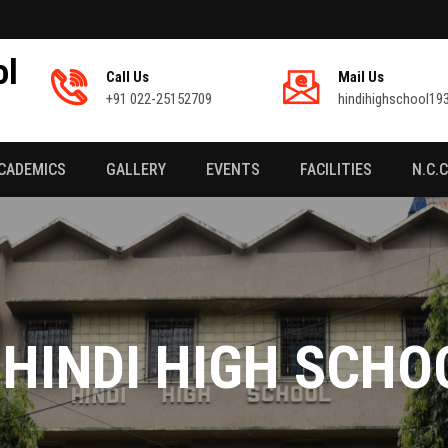
ol
Call Us
Mail Us
+91 022-25152709
hindihighschool1
CADEMICS
GALLERY
EVENTS
FACILITIES
N.C.C
HINDI HIGH SCHO